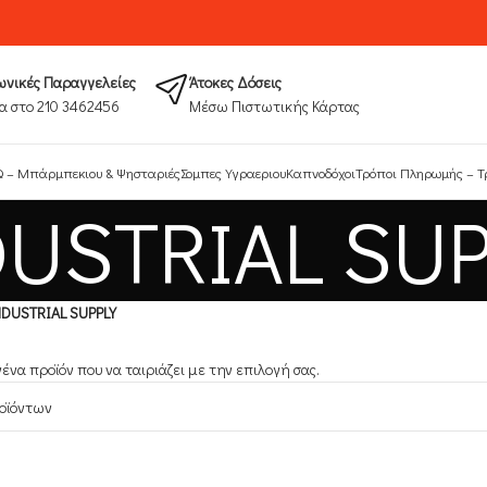
νικές Παραγγελείες
Άτοκες Δόσεις
α στο 210 3462456
Μέσω Πιστωτικής Κάρτας
 – Μπάρμπεκιου & Ψησταριές
Σομπες Υγραεριου
Καπνοδόχοι
Τρόποι Πληρωμής​ – Τ
DUSTRIAL SUP
NDUSTRIAL SUPPLY
να προϊόν που να ταιριάζει με την επιλογή σας.