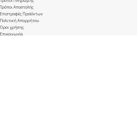
Τρόποι Πληρωμής​
Τρόποι Αποστολής
Επιστροφές Προϊόντων
Πολιτική Απορρήτου
Όροι χρήσης
Επικοινωνία
Προτάσεις
BLACKBULL ΣΕΤ ΣΟΥΒΛΑΣ BBQ EXTRA LARGE BQMXL
50.00
€
Καπνοδοχος INOX Φ80, 0.5m, INOXSHELL
4.55
€
PRITY FM D,NEA ΣΕΙΡΑ ECO
450.00
€