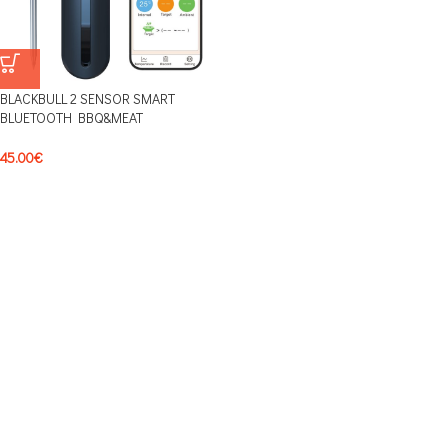
BLACKBULL 2 SENSOR SMART
BLUETOOTH BBQ&ΜΕΑΤ
THERMOMETER BLTAI1 ΜΕ 2
ΑΙΣΘΗΤΗΡΕΣ, ΕΝΔΕΙΞΕΙΣ ΨΗΤΟΥ ΚΑΙ
45.00
€
ΠΕΡΙΒΑΛΛΟΝΤΟΣ