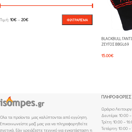
Τιμή:
10€
—
20€
ΦΙΛΤΡΆΡΙΣΜΑ
BLACKBULL ΓΑΝΤ
ΖΕΥΓΟΣ BBGL69
15.00
€
ΠΛΗΡΟΦΟΡΙΕΣ
Ωράριο Λειτουργ
Δευτέρα: 10:00 –
Ολα τα προϊοντα μας καλύπτονται από εγγύηση.
Τρίτη: 10:00 – 16
Επικοινωνείστε μαζί μας για να πληροφορηθείτε
Τετάρτη: 10:00 – 
σχετικά. Εάν χρειάζεστε τεχνικό για εγκατάσταση η