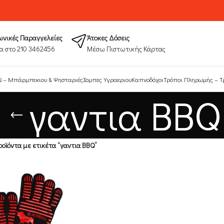
νικές Παραγγελείες
Άτοκες Δόσεις
α στο 210 3462456
Μέσω Πιστωτικής Κάρτας
 – Μπάρμπεκιου & Ψησταριές
Σομπες Υγραεριου
Καπνοδόχοι
Τρόποι Πληρωμής​ – Τ
γαντια BBQ
οϊόντα με ετικέτα “γαντια BBQ”