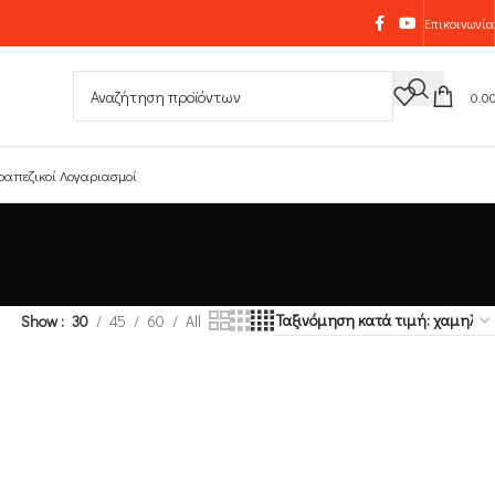
Επικοινωνία
0.0
ραπεζικοί Λογαριασμοί
Show
30
45
60
All