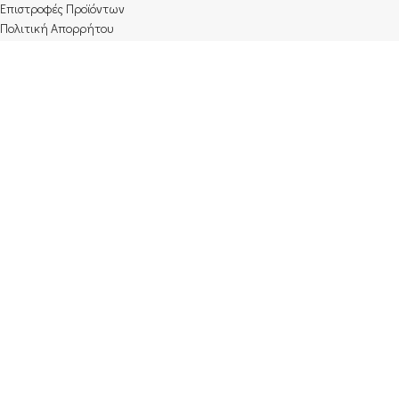
Επιστροφές Προϊόντων
Πολιτική Απορρήτου
Όροι χρήσης
Επικοινωνία
Προτάσεις
BLACKBULL ΠΡΕΣΑ ΓΙΑ ΜΠΕΡΓΚΕΡ- SMASH BURGER PRESS
SBP01
8.00
€
BLACKBULL ΣΧΑΡΑ INOX ΔΙΠΛΗ ΙΣΙΑ 40Χ65 BLSI40
5.00
€
ΤΣΕΖΑΝΑ Ητα σομπας γαλβανιζε Φ15
8.00
€
isompes
- Όλα τα δικαιώματα κατοχυρωμένα. | Website by
Avenew Communications
.