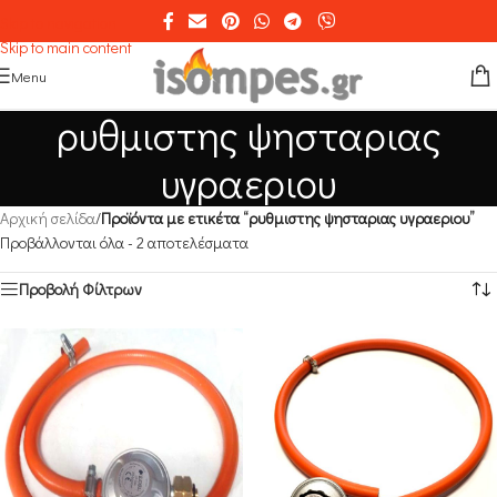
Skip to navigation
Skip to main content
Menu
ρυθμιστης ψησταριας
υγραεριου
Αρχική σελίδα
/
Προϊόντα με ετικέτα “ρυθμιστης ψησταριας υγραεριου”
Προβάλλονται όλα - 2 αποτελέσματα
Προβολή Φίλτρων