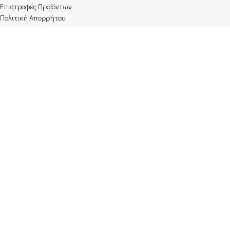
Επιστροφές Προϊόντων
Πολιτική Απορρήτου
Όροι χρήσης
Επικοινωνία
Προτάσεις
Καπνοδοχος Σομπας, εμαγε μαυρη, 90cm Φ130
6.00
€
Καπνοδοχος ΣΤΗΡΙΓΜΑ ΑΠΛΟ INOX Φ200, INOXSHELL
9.50
€
Bluevelvet Professional Καθαριστικο BBQ - Σομπας
8.00
€
isompes
- Όλα τα δικαιώματα κατοχυρωμένα. | Website by
Avenew Communications
.