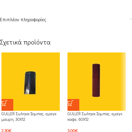
Επιπλέον πληροφορίες
Σχετικά προϊόντα
GULLER Σωληνα Σομπας, εμαγε
GULLER Σωληνα Σομπας, εμαγε
μαυρη, 30Χ12
καφε, 60Χ12
2.30
€
3.00
€