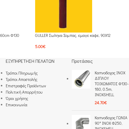
 60cm Φ130
GULLER Σωληνα Σομπας, εμαγε καφε, 90Χ12
5.00
€
ΕΞΥΠΗΡΕΤΗΣΗ ΠΕΛΑΤΩΝ
Προτάσεις
Καπνοδοχος INOX
Τρόποι Πληρωμής​
ΔΙΠΛΟΥ
Τρόποι Αποστολής
ΤΟΙΧΩΜΑΤΟΣ Φ130-
Επιστροφές Προϊόντων
180, 0.5m,
Πολιτική Απορρήτου
INOXSHELL
Όροι χρήσης
24.70
€
Επικοινωνία
Καπνοδοχος ΓΩΝΙΑ
90° INOX Φ250,
INOXSHELL