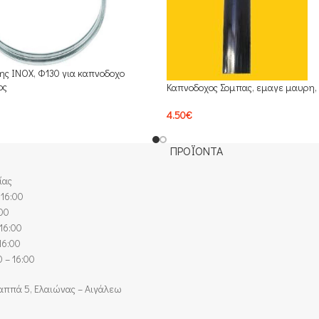
ξης INOX, Φ130 για καπνοδοχο
ος
Καπνοδοχος Σομπας, εμαγε μαυρη,
4.50
€
ΠΡΟΪΟΝΤΑ
ίας
 16:00
:00
16:00
16:00
 – 16:00
αππά 5, Ελαιώνας – Αιγάλεω