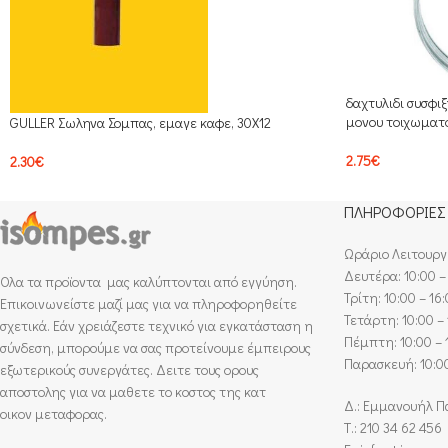
δαχτυλιδι συσφι
μονου τοιχωματ
GULLER Σωληνα Σομπας, εμαγε καφε, 30Χ12
2.75
€
2.30
€
ΠΛΗΡΟΦΟΡΙΕΣ
Ωράριο Λειτουργ
Δευτέρα: 10:00 –
Ολα τα προϊοντα μας καλύπτονται από εγγύηση.
Τρίτη: 10:00 – 16
Επικοινωνείστε μαζί μας για να πληροφορηθείτε
Τετάρτη: 10:00 – 
σχετικά. Εάν χρειάζεστε τεχνικό για εγκατάσταση η
Πέμπτη: 10:00 – 
σύνδεση, μπορούμε να σας προτείνουμε έμπειρους
Παρασκευή: 10:00
εξωτερικούς συνεργάτες. Δειτε τους ορους
αποστολης για να μαθετε το κοστος της κατ
Δ.: Εμμανουήλ Π
οικον μεταφορας.
Τ.: 210 34 62 456