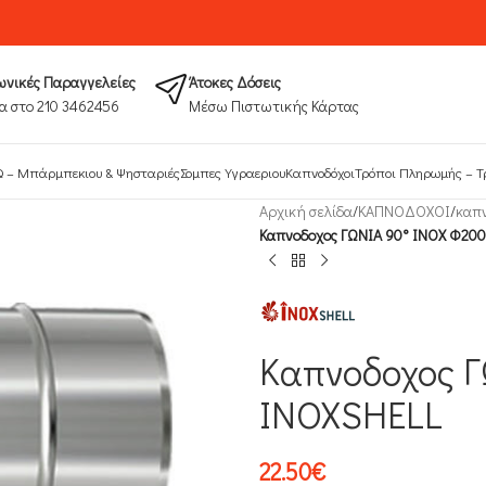
νικές Παραγγελείες
Άτοκες Δόσεις
α στο 210 3462456
Μέσω Πιστωτικής Κάρτας
 – Μπάρμπεκιου & Ψησταριές
Σομπες Υγραεριου
Καπνοδόχοι
Τρόποι Πληρωμής​ – Τ
Αρχική σελίδα
/
ΚΑΠΝΟΔΟΧΟΙ
/
καπν
Καπνοδοχος ΓΩΝΙΑ 90° INOX Φ200
Καπνοδοχος Γ
INOXSHELL
22.50
€