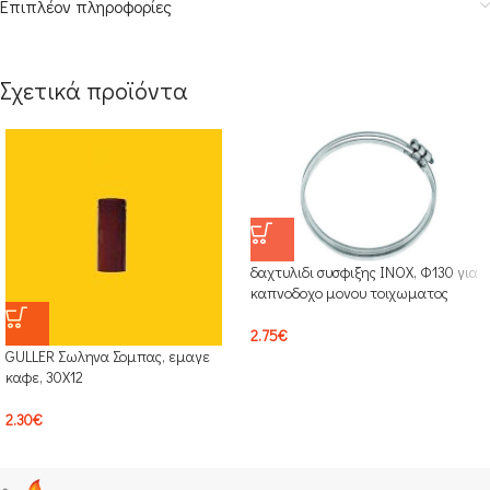
Επιπλέον πληροφορίες
Σχετικά προϊόντα
δαχτυλιδι συσφιξης INOX, Φ130 για
καπνοδοχο μονου τοιχωματος
2.75
€
GULLER Σωληνα Σομπας, εμαγε
καφε, 30Χ12
2.30
€