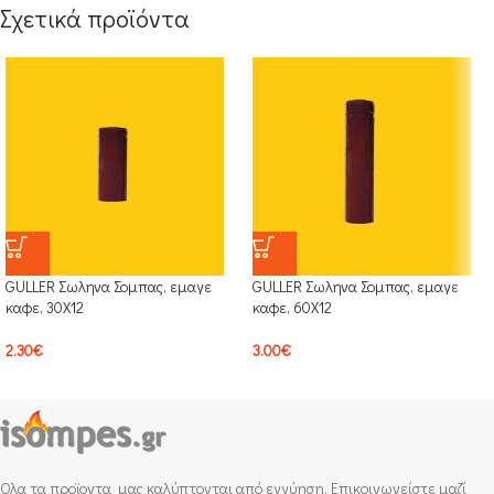
Σχετικά προϊόντα
GULLER Σωληνα Σομπας, εμαγε
GULLER Σωληνα Σομπας, εμαγε
καφε, 30Χ12
καφε, 60Χ12
2.30
€
3.00
€
Ολα τα προϊοντα μας καλύπτονται από εγγύηση. Επικοινωνείστε μαζί