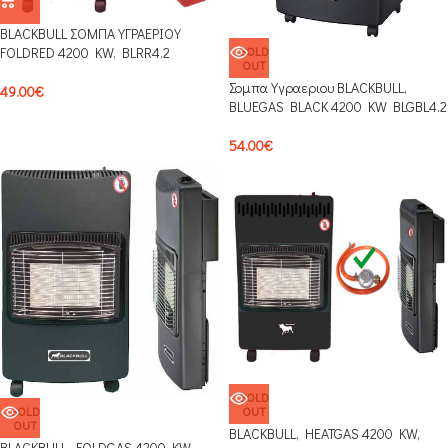
BLACKBULL ΣΟΜΠΑ ΥΓΡΑΕΡΙΟΥ
SOLD
FOLDRED 4200 KW, BLRR4.2
OUT
Σομπα Υγραεριου BLACKBULL,
49.00
€
BLUEGAS BLACK 4200 KW BLGBL4.2
54.00
€
SOLD
SOLD
OUT
OUT
BLACKBULL, HEATGAS 4200 KW,
BLACKBULL, FOLDGAS 4200 KW,