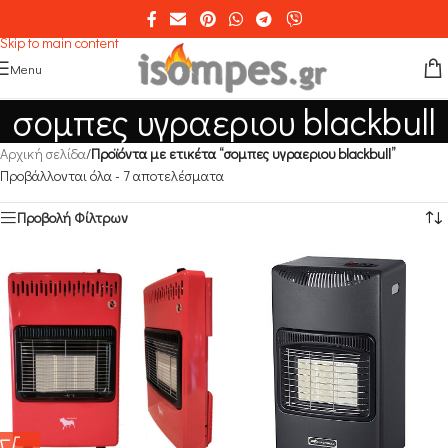
Skip to navigation
Skip to main content
Menu
σομπες υγραεριου blackbull
Αρχική σελίδα
/
Προϊόντα με ετικέτα “σομπες υγραεριου blackbull”
Προβάλλονται όλα - 7 αποτελέσματα
Προβολή Φίλτρων