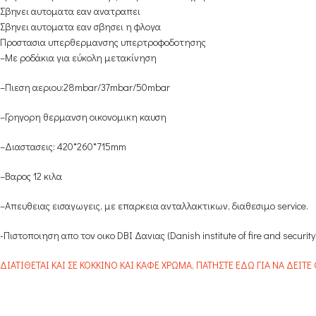
Σβηνει αυτοματα εαν ανατραπει
Σβηνει αυτοματα εαν σβησει η φλογα
Προστασια υπερθερμανσης υπερτροφοδοτησης
–
Με ροδάκια για εύκολη μετακίνηση
–
Πιεση αεριου:28mbar/37mbar/50mbar
–
Γρηγορη θερμανση οικονομικη καυση
–
Διαστασεις: 420*260*715mm
–
Βαρος 12 κιλα
–
Απευθειας εισαγωγεις, με επαρκεια ανταλλακτικων, διαθεσιμο service.
-Πιστοποιηση απο τον οικο DBI Δανιας (Danish institute of fire and securi
ΔΙΑΤΙΘΕΤΑΙ ΚΑΙ ΣΕ ΚΟΚΚΙΝΟ ΚΑΙ ΚΑΦΕ ΧΡΩΜΑ, ΠΑΤΗΣΤΕ ΕΔΩ ΓΙΑ ΝΑ ΔΕΙΤΕ