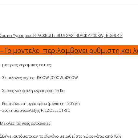
Σομπα Υγραεριου BLACKBULL: BLUEGAS BLACK 4200KW, BLGBL4.2
–
Το μοντελο περιλαμβανει ρυθμιστη και λ
–
με τρεις κεραμικες εστιες,
–
3 επιλογες ισχυος, 1500W ,3100W, 4200W
–
Χώρος για φιάλη υγραερίου: 15 Kg
–
Κατανάλωση υγραερίου (μέγιστη): 301g/h
–
Συστημα αναφλεξης PIEZOELECTRIC
Με ολες τις νεες ασφαλειες:
Σβήνει αυτόματα αν το οξυγόνο μειωθεί στο χώρο κάτω από 18%