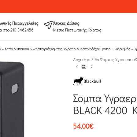
νικές Παραγγελείες
Άτοκες Δόσεις
α στο 210 3462456
Μέσω Πιστωτικής Κάρτας
 – Μπάρμπεκιου & Ψησταριές
Σομπες Υγραεριου
Καπνοδόχοι
Τρόποι Πληρωμής​ – Τ
Αρχική σελίδα
/
Σομπες Υγραεριου
/
Σομπα Υγραερ
BLACK 4200 
54.00
€