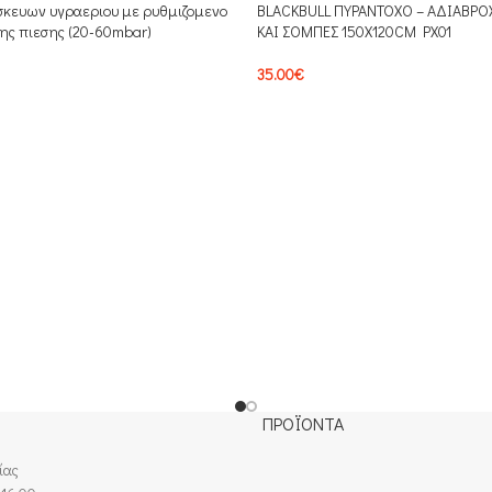
σκευων υγραεριου με ρυθμιζομενο
BLACKBULL ΠΥΡΑΝΤΟΧΟ – ΑΔΙΑΒΡΟΧ
ης πιεσης (20-60mbar)
ΚΑΙ ΣΟΜΠΕΣ 150Χ120CM PX01
35.00
€
ΠΡΟΪΟΝΤΑ
ίας