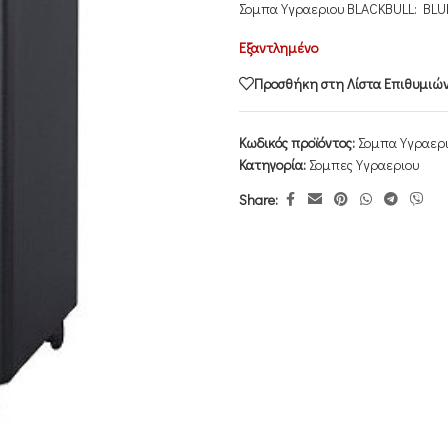
Σομπα Υγραεριου BLACKBULL: BL
Εξαντλημένο
Προσθήκη στη Λίστα Επιθυμιώ
Κωδικός προϊόντος:
Σομπα Υγραερ
Κατηγορία:
Σομπες Υγραεριου
Share: