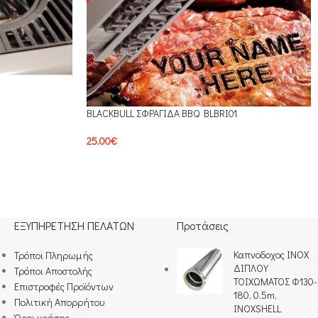
BLACKBULL ΣΦΡΑΓΙΔΑ BBQ BLBRI01
25.00
€
ΕΞΥΠΗΡΕΤΗΣΗ ΠΕΛΑΤΩΝ
Προτάσεις
Καπνοδοχος INOX
Τρόποι Πληρωμής​
ΔΙΠΛΟΥ
Τρόποι Αποστολής
ΤΟΙΧΩΜΑΤΟΣ Φ130-
Επιστροφές Προϊόντων
180, 0.5m,
Πολιτική Απορρήτου
INOXSHELL
Όροι χρήσης