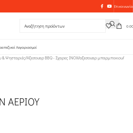
Επικοινωνία
0.0
ραπεζικοί Λογαριασμοί
υ & Ψησταριές
/
Αξεσουαρ BBQ - Σχαρες INOX
/
αξεσουαρ μπαρμπεκιου
/
Ν ΑΕΡΙΟΥ