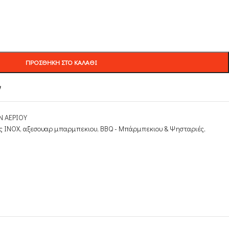
ΠΡΟΣΘΉΚΗ ΣΤΟ ΚΑΛΆΘΙ
ν
Ν ΑΕΡΙΟΥ
ς INOX
,
αξεσουαρ μπαρμπεκιου
,
ΒΒQ - Μπάρμπεκιου & Ψησταριές
,