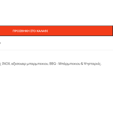
ΠΡΟΣΘΉΚΗ ΣΤΟ ΚΑΛΆΘΙ
ν
ς INOX
,
αξεσουαρ μπαρμπεκιου
,
ΒΒQ - Μπάρμπεκιου & Ψησταριές
,