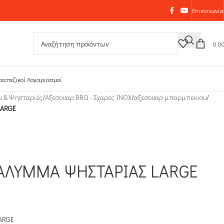
Επικοινωνία
0.0
ραπεζικοί Λογαριασμοί
υ & Ψησταριές
/
Αξεσουαρ BBQ - Σχαρες INOX
/
αξεσουαρ μπαρμπεκιου
/
LARGE
ΑΛΥΜΜΑ ΨΗΣΤΑΡΙΑΣ LARGE
ARGE