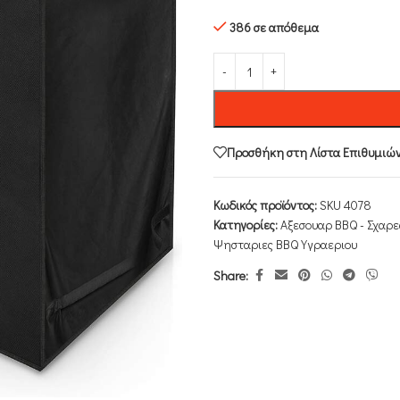
386 σε απόθεμα
Προσθήκη στη Λίστα Επιθυμιώ
Κωδικός προϊόντος:
SKU 4078
Κατηγορίες:
Αξεσουαρ BBQ - Σχαρε
Ψησταριες BBQ Υγραεριου
Share: