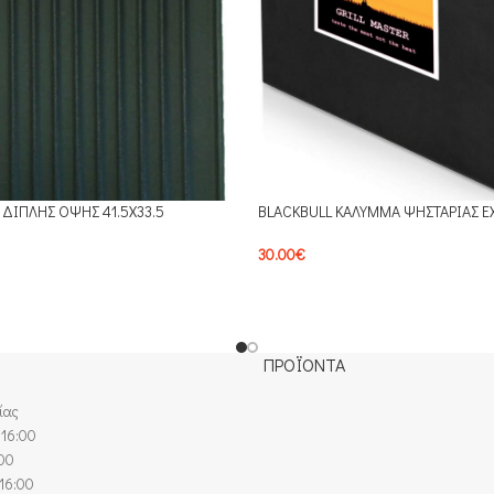
ΔΙΠΛΗΣ ΟΨΗΣ 41.5X33.5
BLACKBULL ΚΑΛΥΜΜΑ ΨΗΣΤΑΡΙΑΣ E
30.00
€
ΠΡΟΪΟΝΤΑ
ίας
 16:00
:00
16:00