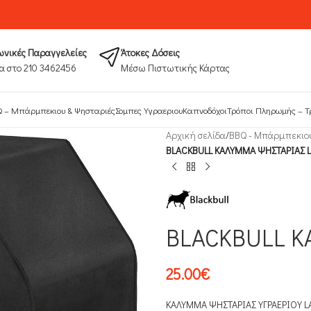
νικές Παραγγελείες
Άτοκες Δόσεις
α στο 210 3462456
Μέσω Πιστωτικής Κάρτας
 – Μπάρμπεκιου & Ψησταριές
Σομπες Υγραεριου
Καπνοδόχοι
Τρόποι Πληρωμής​ – Τ
Αρχική σελίδα
/
ΒΒQ - Μπάρμπεκιο
BLACKBULL ΚΑΛΥΜΜΑ ΨΗΣΤΑΡΙΑΣ 
BLACKBULL Κ
25.00
€
ΚΑΛΥΜΜΑ ΨΗΣΤΑΡΙΑΣ ΥΓΡΑΕΡΙΟΥ L