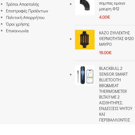
σομπας εμαγε
Τρόποι Αποστολής
μαυρη Φ12
Επιστροφές Προϊόντων
4.00
€
Πολιτική Απορρήτου
Όροι χρήσης
Επικοινωνία
ΚΑΖΟ ΣΥΛΛΕΚΤΗΣ
ΘΕΡΜΟΤΗΤΑΣ Φ120
ΜΑΥΡΟ
19.00
€
BLACKBULL 2
SENSOR SMART
BLUETOOTH
BBQ&ΜΕΑΤ
THERMOMETER
BLTAI1 ΜΕ 2
ΑΙΣΘΗΤΗΡΕΣ,
ΕΝΔΕΙΞΕΙΣ ΨΗΤΟΥ
ΚΑΙ
ΠΕΡΙΒΑΛΛΟΝΤΟΣ
45.00
€