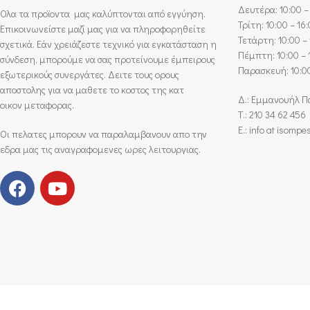
Δευτέρα: 10:00 –
Ολα τα προϊοντα μας καλύπτονται από εγγύηση.
Τρίτη: 10:00 – 16
Επικοινωνείστε μαζί μας για να πληροφορηθείτε
Τετάρτη: 10:00 – 
σχετικά. Εάν χρειάζεστε τεχνικό για εγκατάσταση η
Πέμπτη: 10:00 – 
σύνδεση, μπορούμε να σας προτείνουμε έμπειρους
Παρασκευή: 10:00
εξωτερικούς συνεργάτες. Δειτε τους ορους
αποστολης για να μαθετε το κοστος της κατ
Δ.: Εμμανουήλ Π
οικον μεταφορας.
Τ.: 210 34 62 456
E.: info at isompe
Οι πελατες μπορουν να παραλαμβανουν απο την
εδρα μας τις αναγραφομενες ωρες λειτουργιας.