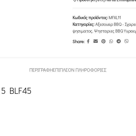
Κωδικός προϊόντος:
MFXL11
Κατηγορίες:
Αξεσουαρ BBQ - Σχαρε
ψησιματος
,
Ψησταριες BBQ Υγραε
Share:
ΠΕΡΙΓΡΑΦΉ
ΕΠΙΠΛΈΟΝ ΠΛΗΡΟΦΟΡΊΕΣ
15 BLF45