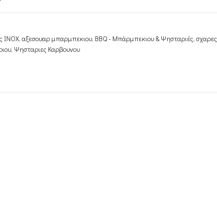
ς INOX
,
αξεσουαρ μπαρμπεκιου
,
ΒΒQ - Μπάρμπεκιου & Ψησταριές
,
σχαρες
ριου
,
Ψησταριες Καρβουνου