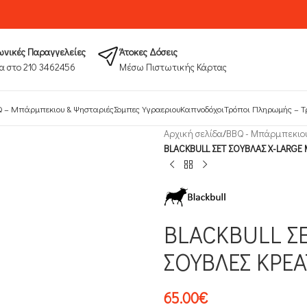
νικές Παραγγελείες
Άτοκες Δόσεις
α στο 210 3462456
Μέσω Πιστωτικής Κάρτας
 – Μπάρμπεκιου & Ψησταριές
Σομπες Υγραεριου
Καπνοδόχοι
Τρόποι Πληρωμής​ – Τ
Αρχική σελίδα
/
ΒΒQ - Μπάρμπεκιο
BLACKBULL ΣΕΤ ΣΟΥΒΛΑΣ X-LARGE 
BLACKBULL ΣΕ
ΣΟΥΒΛΕΣ ΚΡΕΑ
65.00
€