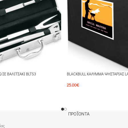
Q ΣΕ ΒΑΛΙΤΣΑΚΙ BLTS3
BLACKBULL ΚΑΛΥΜΜΑ ΨΗΣΤΑΡΙΑΣ L
25.00
€
ΠΡΟΪΟΝΤΑ
ίας