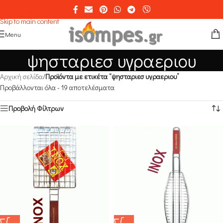
Skip to navigation
Skip to main content
Menu
ψησταριεσ υγραεριου
Αρχική σελίδα
/
Προϊόντα με ετικέτα “ψησταριεσ υγραεριου”
Προβάλλονται όλα - 19 αποτελέσματα
Προβολή Φίλτρων