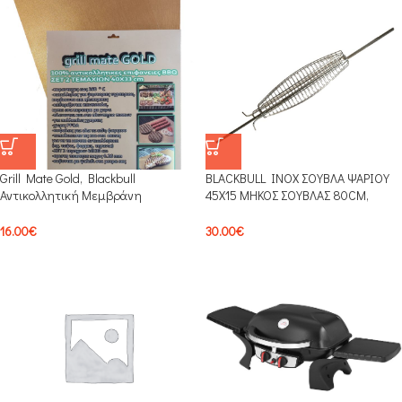
Grill Mate Gold, Blackbull
BLACKBULL INOX ΣΟΥΒΛΑ ΨΑΡΙΟΥ
Αντικολλητική Μεμβράνη
45Χ15 ΜΗΚΟΣ ΣΟΥΒΛΑΣ 80CM,
Ψησίματος 40x33cm 2τμχ,
ΠΑΧΟΣ ΣΟΥΒΛΑΣ 8x8mm SFL1
40579593
16.00
€
30.00
€