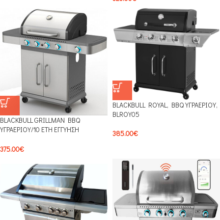
BLACKBULL ROYAL, BBQ ΥΓΡΑΕΡΙΟΥ,
BLROY05
BLACKBULL GRILLMAN BBQ
ΥΓΡΑΕΡΙΟΥ/10 ΕΤΗ ΕΓΓΥΗΣΗ
385.00
€
ΚΑΥΣΤΗΡΩΝ 0203BLB
375.00
€