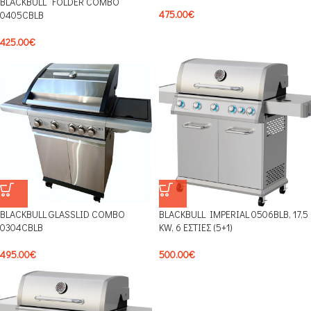
BLACKBULL “FOLDER COMBO”
475.00
€
0405CBLB
425.00
€
BLACKBULL GLASSLID COMBO
BLACKBULL IMPERIAL 0506BLB, 17,5
0304CBLB
KW, 6 ΕΣΤΙΕΣ (5+1)
495.00
€
500.00
€