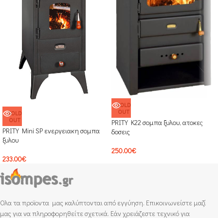
SOLD
OUT
SOLD
OUT
PRITY K22 σομπα ξυλου, ατοκες
PRITY Mini SP ενεργειακη σομπα
δοσεις
ξυλου
250.00
€
233.00
€
Ολα τα προϊοντα μας καλύπτονται από εγγύηση. Επικοινωνείστε μαζί
μας για να πληροφορηθείτε σχετικά. Εάν χρειάζεστε τεχνικό για