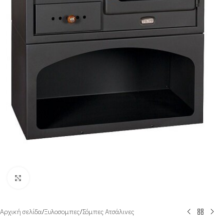
Click to enlarge
Αρχική σελίδα
/
Ξυλοσομπες
/
Σόμπες Ατσάλινες