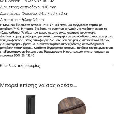
ΚΑΤΑΛΛΗΛΗ ΓΙΑ ΧΩΡΟΥΣ 60Τ.Μ
Διαμετρος καπνοδοχου 130 mm
Διαστάσεις
Φούρνου
: 34,5 x 38 x 20 cm
Διαστάσεις
ξυλου: 34 cm
Η ΜΑΣΙΝΑ ξυλου απο ατσαλι PRITY 1P34 ειναι μια ενεργειακη σομπα με
αποδοση 74%. Η πορτα διαθετει το συστημα airwash για να διατηρειται το
τζαμι καθαρο. Το τζαμι του χωρου καυσης ειναι κεραμικο πυραντοχο.
Διαθετει ευρυχωρο φουρνο για ανετο μαγειρεμα με το μοναδικο αρωμα και γευση
του ξυλοφουρνου. Εκτος απο φουρνο διαθετει και δυο ματια στην επανω πλακα
για μαγειρεμα – βρασιμο. Διαθετει ταμπερ στην εξοδο της καπνοδοχου για
μεταβολη του ελκυσμου. Διαθετει θερμομετρο φουρνου. Το τζαμι του φουρνου ειναι
επεξεργασμενο ανθεκτικο στην θερμοκρασια Η σομπα ειναι πιστοποιημενη με
προτυπα BDS EN 13240
Επιπλέον πληροφορίες
Μπορεί επίσης να σας αρέσει…