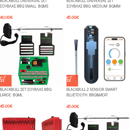
BLACKBULL UNIVERSAL ΣΕΤ
BLACKBULL UNIVERSAL ΣΕΤ
ΣΟΥΒΛΑΣ BBQ SMALL BQMS
ΣΟΥΒΛΑΣ BBQ MEDIUM BQMM
40.00
€
45.00
€
BLACKBULL ΣΕΤ ΣΟΥΒΛΑΣ BBQ
BLACKBULL 2 SENSOR SMART
LARGE BQML
BLUETOOTH BBQ&ΜΕΑΤ
THERMOMETER BLTAI1 ΜΕ 2
ΑΙΣΘΗΤΗΡΕΣ, ΕΝΔΕΙΞΕΙΣ ΨΗΤΟΥ ΚΑΙ
45.00
€
45.00
€
ΠΕΡΙΒΑΛΛΟΝΤΟΣ