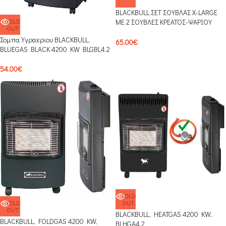
BLACKBULL ΣΕΤ ΣΟΥΒΛΑΣ X-LARGE
SOLD
ΜΕ 2 ΣΟΥΒΛΕΣ ΚΡΕΑΤΟΣ-ΨΑΡΙΟΥ
OUT
MFXL11
Σομπα Υγραεριου BLACKBULL,
65.00
€
BLUEGAS BLACK 4200 KW BLGBL4.2
54.00
€
SOLD
SOLD
OUT
OUT
BLACKBULL, HEATGAS 4200 KW,
BLACKBULL, FOLDGAS 4200 KW,
BLHGA4.2