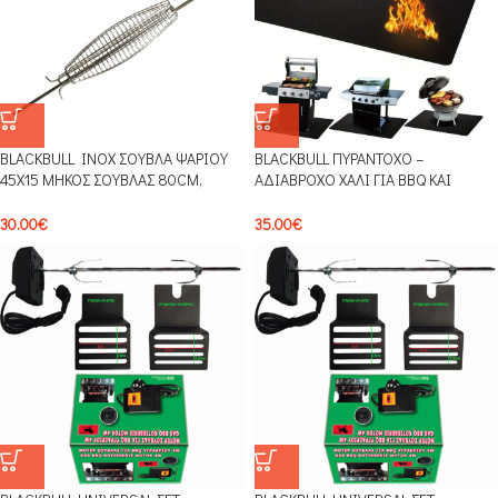
BLACKBULL INOX ΣΟΥΒΛΑ ΨΑΡΙΟΥ
BLACKBULL ΠΥΡΑΝΤΟΧΟ –
45Χ15 ΜΗΚΟΣ ΣΟΥΒΛΑΣ 80CM,
ΑΔΙΑΒΡΟΧΟ ΧΑΛΙ ΓΙΑ BBQ ΚΑΙ
ΠΑΧΟΣ ΣΟΥΒΛΑΣ 8x8mm SFL1
ΣΟΜΠΕΣ 150Χ120CM PX01
30.00
€
35.00
€