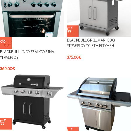
BLACKBULL GRILLMAN BBQ
SOLD
OUT
ΥΓΡΑΕΡΙΟΥ/10 ΕΤΗ ΕΓΓΥΗΣΗ
ΚΑΥΣΤΗΡΩΝ 0203BLB
BLACKBULL INOXFZM ΚΟΥΖΙΝΑ
ΥΓΡΑΕΡΙΟΥ
375.00
€
369.00
€