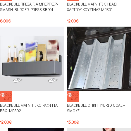
BLACKBULL ΠΡΕΣΑ ΓΙΑ ΜΠΕΡΓΚΕΡ-
BLACKBULL ΜΑΓΝΗΤΙΚΗ ΒΑΣΗ
SMASH BURGER PRESS SBP01
ΧΑΡΤΙΟΥ ΚΟΥΖΙΝΑΣ MPS01
8.00
€
12.00
€
SOLD
SOLD
OUT
OUT
BLACKBULL ΜΑΓΝΗΤΙΚO ΡΑΦΙ ΓΙΑ
BLACKBULL ΘΗΚΗ HYBRID COAL +
BBQ MPS02
SMOKE
12.00
€
15.00
€