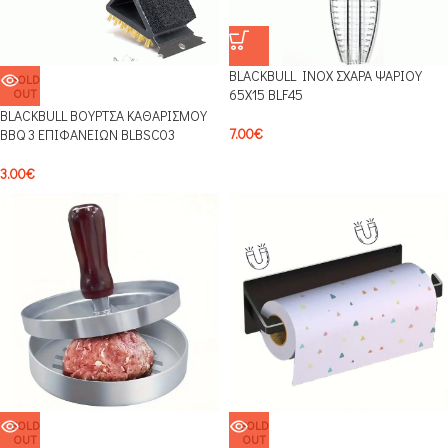
BLACKBULL INOX ΣΧΑΡΑ ΨΑΡΙΟΥ
SOLD
OUT
65Χ15 BLF45
BLACKBULL ΒΟΥΡΤΣΑ ΚΑΘΑΡΙΣΜΟΥ
7.00
€
BBQ 3 ΕΠΙΦΑΝΕΙΩΝ BLBSC03
3.00
€
SOLD
SOLD
OUT
OUT