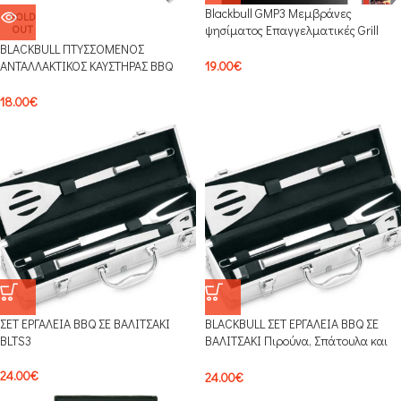
Blackbull GMP3 Μεμβράνες
SOLD
OUT
ψησίματος Επαγγελματικές Grill
Mate PRO Σετ 2 τεμαχίων
BLACKBULL ΠΤΥΣΣΟΜΕΝΟΣ
ΑΝΤΑΛΛΑΚΤΙΚΟΣ ΚΑΥΣΤΗΡΑΣ BBQ
19.00
€
ΥΓΡΑΕΡΙΟΥ ΚΑΤΑΛΛΗΛΟΣ ΓΙΑ ΤΙΣ
ΠΕΡΙΣΣΟΤΕΡΕΣ ΨΗΣΤΑΡΙΕΣ AB01
18.00
€
ΣΕΤ ΕΡΓΑΛΕΙΑ BBQ ΣΕ ΒΑΛΙΤΣΑΚΙ
BLACKBULL ΣΕΤ ΕΡΓΑΛΕΙΑ BBQ ΣΕ
BLTS3
ΒΑΛΙΤΣΑΚΙ Πιρούνα, Σπάτουλα και
Τσιμπίδα TZ88322
24.00
€
24.00
€