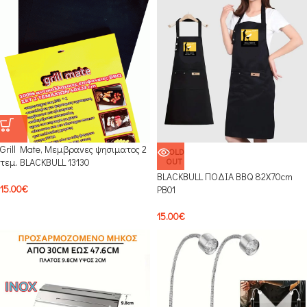
Grill Mate, Μεμβρανες ψησιματος 2
SOLD
τεμ. BLACKBULL 13130
OUT
BLACKBULL ΠΟΔΙΑ BBQ 82X70cm
15.00
€
PB01
15.00
€