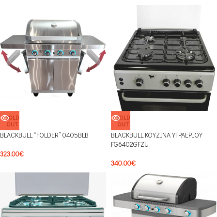
SOLD
SOLD
OUT
OUT
BLACKBULL “FOLDER” 0405BLB
BLACKBULL ΚΟΥΖΙΝΑ ΥΓΡΑΕΡΙΟΥ
FG6402GFZU
323.00
€
340.00
€