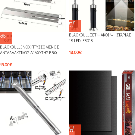
BLACKBULL ΣΕΤ ΦΑΚΟΙ ΨΗΣΤΑΡΙΑΣ
SOLD
OUT
18 LED FB018
BLACKBULL ΙΝΟΧ ΠΤΥΣΣΟΜΕΝΟΣ
18.00
€
ΑΝΤΑΛΛΑΚΤΙΚΟΣ ΔΙΑΧΥΤΗΣ BBQ
ΥΓΡΑΕΡΙΟΥ ΚΑΤΑΛΛΗΛΟΣ ΓΙΑ ΤΙΣ
ΠΕΡΙΣΣΟΤΕΡΕΣ ΨΗΣΤΑΡΙΕΣ AD01
15.00
€