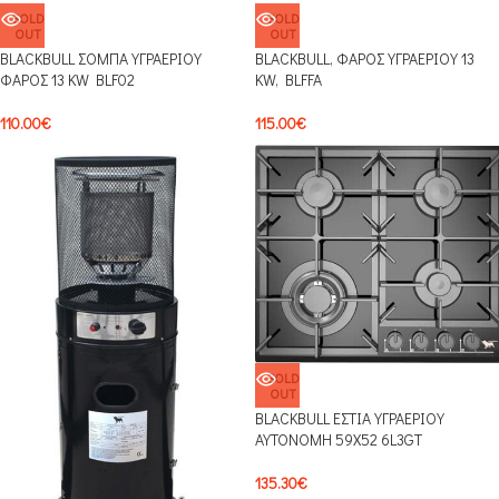
SOLD
SOLD
OUT
OUT
BLACKBULL ΣΟΜΠΑ ΥΓΡΑΕΡΙΟΥ
BLACKBULL, ΦΑΡΟΣ ΥΓΡΑΕΡΙΟΥ 13
ΦΑΡΟΣ 13 KW BLF02
KW, BLFFA
110.00
€
115.00
€
SOLD
OUT
BLACKBULL ΕΣΤΙΑ ΥΓΡΑΕΡΙΟΥ
ΑΥΤΟΝΟΜΗ 59Χ52 6L3GT
135.30
€