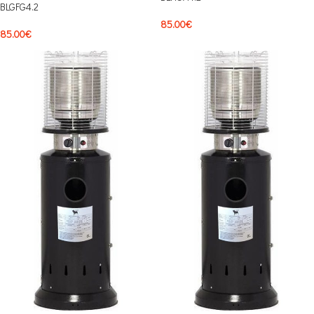
BLGFG4.2
85.00
€
85.00
€