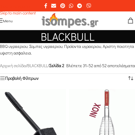
Skip to navigation
Skip to main content
Menu
BLACKBULL
BBQ υγραεριου, Σομπες υγραεριου, Προϊοντα υγραεριου, Αριστη ποιοτητα
υψιστη ασφαλεια.
Αρχική σελίδα
/
BLACKBULL
/
Σελίδα 2
Βλέπετε 31–52 από 52 αποτελέσματα
Προβολή Φίλτρων