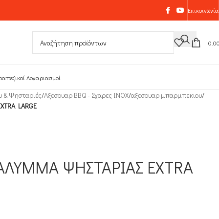
Επικοινωνία
0.0
ραπεζικοί Λογαριασμοί
υ & Ψησταριές
/
Αξεσουαρ BBQ - Σχαρες INOX
/
αξεσουαρ μπαρμπεκιου
/
EXTRA LARGE
ΑΛΥΜΜΑ ΨΗΣΤΑΡΙΑΣ EXTRA