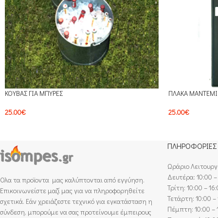
ΚΟΥΒΑΣ ΓΙΑ ΜΠΥΡΕΣ
ΠΛΑΚΑ ΜΑΝΤΕΜΙ
25.00
€
25.00
€
ΠΛΗΡΟΦΟΡΙΕΣ
Ωράριο Λειτουργ
Δευτέρα: 10:00 –
Ολα τα προϊοντα μας καλύπτονται από εγγύηση.
Τρίτη: 10:00 – 16
Επικοινωνείστε μαζί μας για να πληροφορηθείτε
Τετάρτη: 10:00 – 
σχετικά. Εάν χρειάζεστε τεχνικό για εγκατάσταση η
Πέμπτη: 10:00 – 
σύνδεση, μπορούμε να σας προτείνουμε έμπειρους