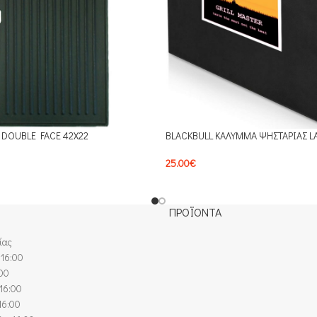
 DOUBLE FACE 42X22
BLACKBULL ΚΑΛΥΜΜΑ ΨΗΣΤΑΡΙΑΣ L
25.00
€
ΠΡΟΪΟΝΤΑ
ίας
 16:00
:00
16:00
16:00