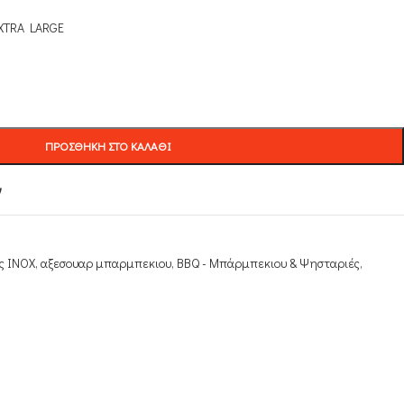
XTRA LARGE
ΠΡΟΣΘΉΚΗ ΣΤΟ ΚΑΛΆΘΙ
ν
ς INOX
,
αξεσουαρ μπαρμπεκιου
,
ΒΒQ - Μπάρμπεκιου & Ψησταριές
,