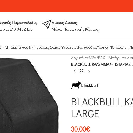
νικές Παραγγελείες
Άτοκες Δόσεις
α στο 210 3462456
Μέσω Πιστωτικής Κάρτας
 – Μπάρμπεκιου & Ψησταριές
Σομπες Υγραεριου
Καπνοδόχοι
Τρόποι Πληρωμής​ – Τ
Αρχική σελίδα
/
ΒΒQ - Μπάρμπεκιο
BLACKBULL ΚΑΛΥΜΜΑ ΨΗΣΤΑΡΙΑΣ 
BLACKBULL Κ
LARGE
30.00
€