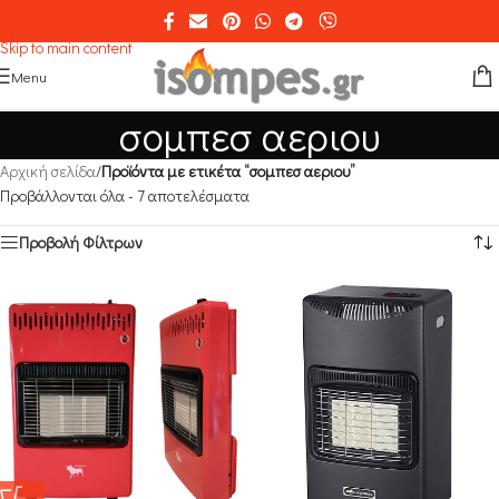
Skip to navigation
Skip to main content
Menu
σομπεσ αεριου
Αρχική σελίδα
/
Προϊόντα με ετικέτα “σομπεσ αεριου”
Προβάλλονται όλα - 7 αποτελέσματα
Προβολή Φίλτρων