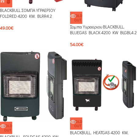
BLACKBULL ΣΟΜΠΑ ΥΓΡΑΕΡΙΟΥ
SOLD
FOLDRED 4200 KW, BLRR4.2
OUT
Σομπα Υγραεριου BLACKBULL,
49.00
€
BLUEGAS BLACK 4200 KW BLGBL4.2
54.00
€
SOLD
SOLD
OUT
OUT
BLACKBULL, HEATGAS 4200 KW,
BLACKBULL, FOLDGAS 4200 KW,