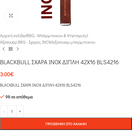
Click to enlarge
Αρχική σελίδα
/
ΒΒQ - Μπάρμπεκιου & Ψησταριές
/
Αξεσουαρ BBQ - Σχαρες INOX
/
αξεσουαρ μπαρμπεκιου
BLACKBULL ΣΧΑΡΑ INOX ΔΙΠΛΗ 42Χ16 BLS4216
3.00
€
BLACKBULL ΣΧΑΡΑ INOX ΔΙΠΛΗ 42Χ16 BLS4216
98 σε απόθεμα
ΠΡΟΣΘΉΚΗ ΣΤΟ ΚΑΛΆΘΙ