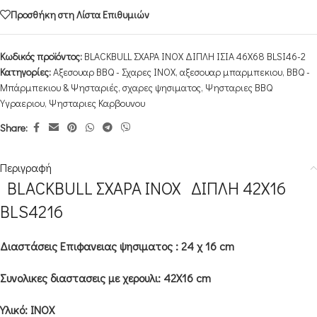
Προσθήκη στη Λίστα Επιθυμιών
Κωδικός προϊόντος:
BLACKBULL ΣΧΑΡΑ INOX ΔΙΠΛΗ ΙΣΙΑ 46Χ68 BLSI46-2
Κατηγορίες:
Αξεσουαρ BBQ - Σχαρες INOX
,
αξεσουαρ μπαρμπεκιου
,
ΒΒQ -
Μπάρμπεκιου & Ψησταριές
,
σχαρες ψησιματος
,
Ψησταριες BBQ
Υγραεριου
,
Ψησταριες Καρβουνου
Share:
Περιγραφή
BLACKBULL ΣΧΑΡΑ INOX ΔΙΠΛΗ 42Χ16
BLS4216
Διαστάσεις Eπιφανειας ψησιματος : 24 χ 16 cm
Συνολικες διαστασεις με χερουλι: 42Χ16
cm
Υλικό: ΙΝΟΧ