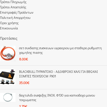
Τρόποι Πληρωμής​
Τρόποι Αποστολής
Επιστροφές Προϊόντων
Πολιτική Απορρήτου
Όροι χρήσης
Επικοινωνία
Προτάσεις
σετ συνδεσης συσκευων υγραεριου με σταθερο ρυθμιστη
χαμηλης πιεσης
8.00
€
BLACKBULL ΠΥΡΑΝΤΟΧΟ - ΑΔΙΑΒΡΟΧΟ ΧΑΛΙ ΓΙΑ BBQ ΚΑΙ
ΣΟΜΠΕΣ 150Χ120CM PX01
35.00
€
δαχτυλιδι συσφιξης INOX, Φ130 για καπνοδοχο μονου
τοιχωματος
2.75
€