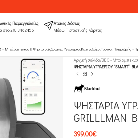
νικές Παραγγελείες
Άτοκες Δόσεις
α στο 210 3462456
Μέσω Πιστωτικής Κάρτας
 – Μπάρμπεκιου & Ψησταριές
Σομπες Υγραεριου
Καπνοδόχοι
Τρόποι Πληρωμής​ – Τ
Αρχική σελίδα
/
ΒΒQ - Μπάρμπεκιο
ΨΗΣΤΑΡΙΑ ΥΓΡΑΕΡΙΟΥ “SMART” BL
ΨΗΣΤΑΡΙΑ ΥΓ
GRILLLMAN 
399.00
€