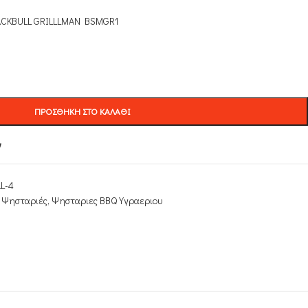
ACKBULL GRILLLMAN BSMGR1
ΠΡΟΣΘΉΚΗ ΣΤΟ ΚΑΛΆΘΙ
ν
L-4
 Ψησταριές
,
Ψησταριες BBQ Υγραεριου