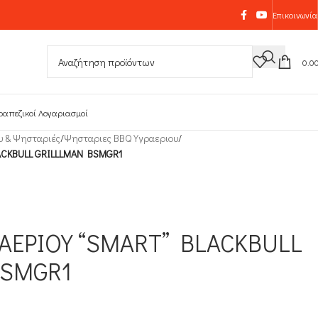
Επικοινωνία
0.0
ραπεζικοί Λογαριασμοί
υ & Ψησταριές
/
Ψησταριες BBQ Υγραεριου
/
ACKBULL GRILLLMAN BSMGR1
ΡΑΕΡΙΟΥ “SMART” BLACKBULL
BSMGR1